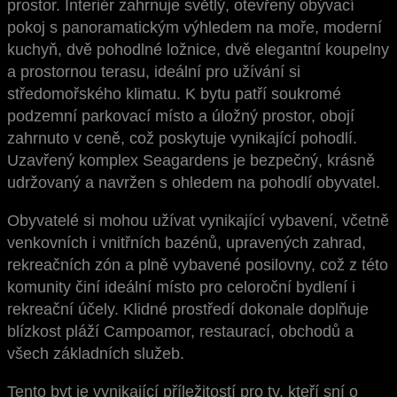
prostor. Interiér zahrnuje světlý, otevřený obývací
pokoj s panoramatickým výhledem na moře, moderní
kuchyň, dvě pohodlné ložnice, dvě elegantní koupelny
a prostornou terasu, ideální pro užívání si
středomořského klimatu. K
bytu patří soukromé
podzemní parkovací místo a úložný prostor, obojí
zahrnuto v ceně, což poskytuje vynikající pohodlí.
Uzavřený komplex Seagardens je bezpečný, krásně
udržovaný a navržen s ohledem na pohodlí obyvatel.
Obyvatelé si mohou užívat vynikající vybavení, včetně
venkovních i vnitřních bazénů, upravených zahrad,
rekreačních zón a plně vybavené posilovny, což z této
komunity činí ideální místo pro celoroční bydlení i
rekreační účely. Klidné prostředí dokonale doplňuje
blízkost pláží Campoamor, restaurací, obchodů a
všech základních služeb.
Tento byt je vynikající příležitostí pro ty, kteří sní o