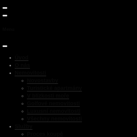
Menu
Úvod
O nás
Nemovitosti
Novostavby
Turistické apartmány
V blízkosti moře
Golfové nemovitosti
Luxusní nemovitosti
Všechny nemovitosti
Služby
Proces koupě