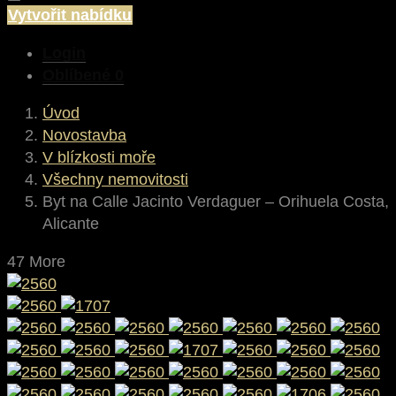
Vytvořit nabídku
Login
Oblíbené
0
Úvod
Novostavba
V blízkosti moře
Všechny nemovitosti
Byt na Calle Jacinto Verdaguer – Orihuela Costa,
Alicante
47 More