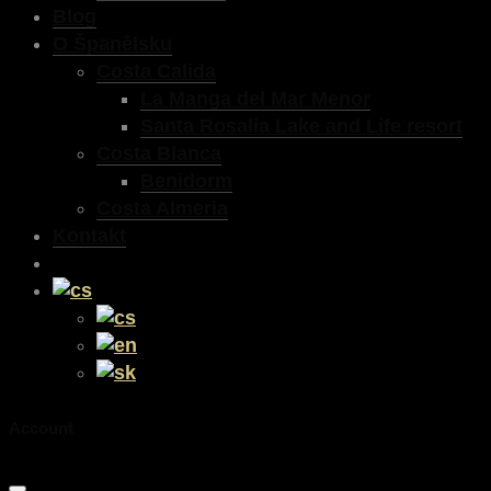
Blog
O Španělsku
Costa Calida
La Manga del Mar Menor
Santa Rosalia Lake and Life resort
Costa Blanca
Benidorm
Costa Almeria
Kontakt
Account