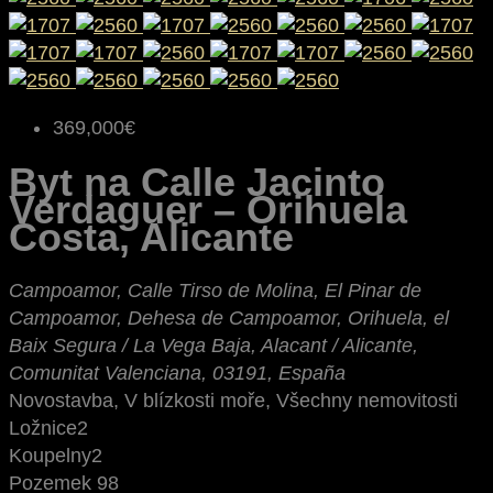
369,000€
Byt na Calle Jacinto
Verdaguer – Orihuela
Costa, Alicante
Campoamor, Calle Tirso de Molina, El Pinar de
Campoamor, Dehesa de Campoamor, Orihuela, el
Baix Segura / La Vega Baja, Alacant / Alicante,
Comunitat Valenciana, 03191, España
Novostavba, V blízkosti moře, Všechny nemovitosti
Ložnice
2
Koupelny
2
Pozemek
98