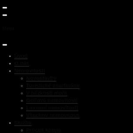
Menu
Úvod
O nás
Nemovitosti
Novostavby
Turistické apartmány
V blízkosti moře
Golfové nemovitosti
Luxusní nemovitosti
Všechny nemovitosti
Služby
Proces koupě