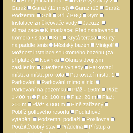
A
Energetická třída: E
Fáze výstavby 2
Garáž
Garáž (11 míst)
Garáž (12
Garáž:
Podzemní
Golf
Gril / BBQ
Gym
Instalace změkčovače vody
Jacuzzi
Klimatizace
Klimatizace: Předinstalováno
Komora / sklad
Krb
Krytá terasa
Kurty
na paddle tenis
Městský bazén
Minigolf
Možnost instalace soukromého bazénu (za
příplatek)
Novinka
Okna s dvojitým
zasklením
Otevřené výhledy
Parkovací
místa a místa pro kola
Parkovací místo: 1
Parkování
Parkování mimo silnici
Parkování na pozemku
Pláž - 150m
Pláž:
1 400 m
Pláž: 100 m
Pláž: 20 m
Pláž:
200 m
Pláž: 4 000 m
Plně zařízený
Poblíž golfového resortu
Podlahové
vytápění
Podzemní podlaží
Posilovna
Použité/dobrý stav
Prádelna
Přístup a