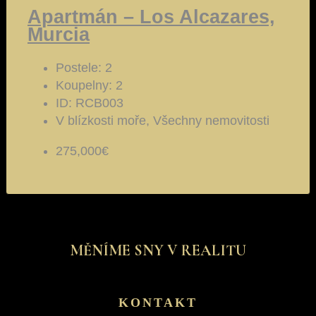
Apartmán – Los Alcazares,
Murcia
Postele:
2
Koupelny:
2
ID:
RCB003
V blízkosti moře, Všechny nemovitosti
275,000€
MĚNÍME SNY V REALITU
KONTAKT