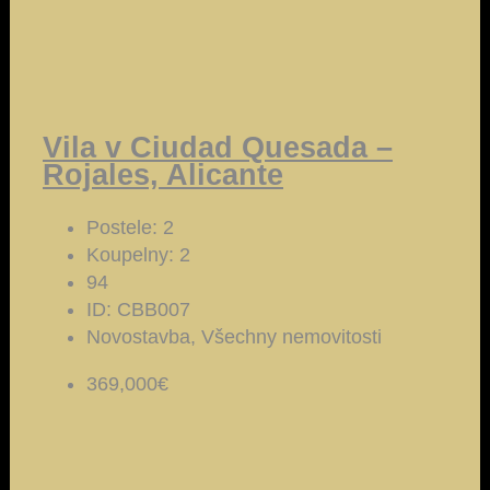
Vila v Ciudad Quesada –
Rojales, Alicante
Postele:
2
Koupelny:
2
94
ID:
CBB007
Novostavba, Všechny nemovitosti
369,000€