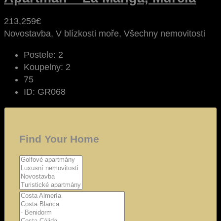
213,259€
Novostavba, V blízkosti moře, Všechny nemovitosti
Postele:
2
Koupelny:
2
75
ID:
GR068
Find Your Home