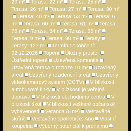
20 m²
Terasa: 22 m²
Terasa: 25 m²
Terasa: 26 m²
Terasa: 27 m²
Terasa: 30 m²
Terasa: 40 m²
Terasa: 53 m²
Terasa: 6
m²
Terasa: 60 m²
Terasa: 61 m²
Terasa:
76 m²
Terasa: 84 m²
Terasa: 86 m²
Terasa: 9 m²
Terasa: 90 m²
Terasy
Terasy: 127 m²
Termín dokončení:
02.12.2026
Topení
Úložný prostor
Ústřední topení
Uzavřená komunita
Uzavřená terasa o rozloze 10 m²
Uzavřený
areál
Uzavřený rezidenční areál
Uzavřený
videokamerový systém (CCTV)
V blízkosti
autobusové linky
V blízkosti je veřejná
doprava
V blízkosti obchodního centra
V
blízkosti škol
V blízkosti veškeré občanské
vybavenosti
Veranda (6 m²)
Vestavěné
skříně
Vestavěné spotřebiče: Ano
Vlastní
koupelna
Výborný potenciál k pronájmu