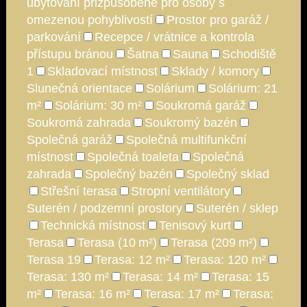
ubytování přizpůsobené pro osoby s
omezenou pohyblivostí
Prostor pro garáž /
parkování
Recepce / vrátnice a kontrola
přístupu bránou
Šatna
Sauna
Schodiště
1
Skladovací místnost
Sklady / komory
Slunečná orientace
Solárium
Solárium: 21
m²
Solárium: 30 m²
Soukromá garáž
Soukromá zahrada
Soukromý bazén
Společná garáž
Společná multifunkční
místnost
Společná toaleta
Společná
zahrada
Společný bazén
Společný sklad
Střešní terasa
Stropní ventilátory
Suterén / podzemní prostory
Suterén / sklep
Technická místnost
Tenisový kurt
Terasa
Terasa (10 m²)
Terasa (209 m²)
Terasa 19
Terasa: 12 m²
Terasa: 120 m²
Terasa: 130 m²
Terasa: 14 m²
Terasa: 15
m²
Terasa: 16 m²
Terasa: 17 m²
Terasa: