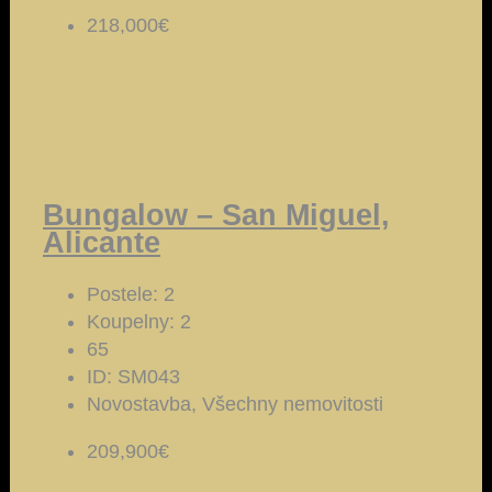
218,000€
Bungalow – San Miguel,
Alicante
Postele:
2
Koupelny:
2
65
ID:
SM043
Novostavba, Všechny nemovitosti
209,900€