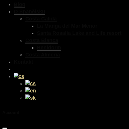
Blog
O Španělsku
Costa Calida
La Manga del Mar Menor
Santa Rosalia Lake and Life resort
Costa Blanca
Benidorm
Costa Almeria
Kontakt
Account