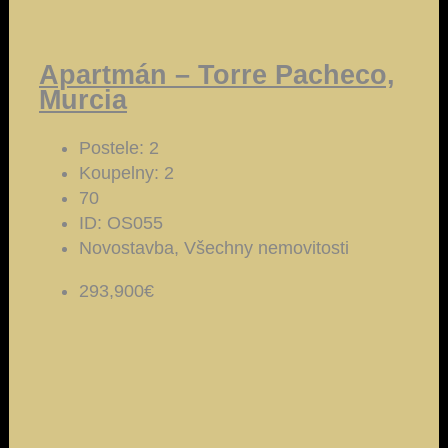
Apartmán – Torre Pacheco,
Murcia
Postele:
2
Koupelny:
2
70
ID:
OS055
Novostavba, Všechny nemovitosti
293,900€