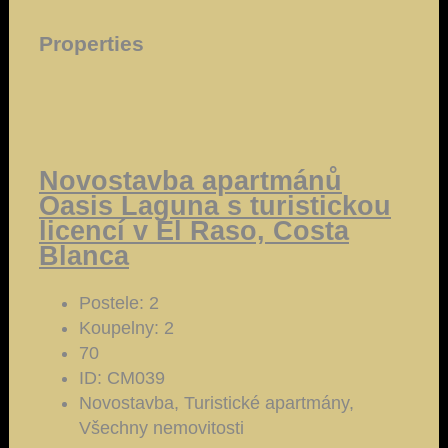
Properties
Novostavba apartmánů
Oasis Laguna s turistickou
licencí v El Raso, Costa
Blanca
Postele:
2
Koupelny:
2
70
ID:
CM039
Novostavba, Turistické apartmány,
Všechny nemovitosti