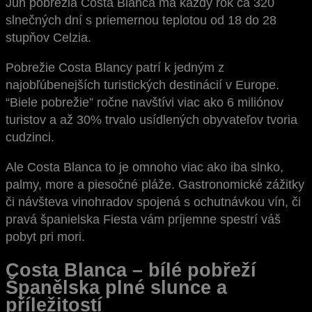
Juh pobrežia Costa Blanca má každý rok ca 320
slnečných dní s priemernou teplotou od 18 do 28
stupňov Celzia.
Pobrežie Costa Blancy patrí k jedným z
najobľúbenejších turistických destinácií v Europe.
“Biele pobrežie” ročne navštívi viac ako 6 miliónov
turistov a až 30% trvalo usídlených obyvateľov tvoria
cudzinci.
Ale Costa Blanca to je omnoho viac ako iba slnko,
palmy, more a piesočné pláže. Gastronomické zážitky
či návšteva vinohradov spojená s ochutnávkou vín, či
pravá španielska Fiesta vám príjemne spestrí váš
pobyt pri mori.
Costa Blanca – bílé pobřeží
Španělska plné slunce a
příležitostí