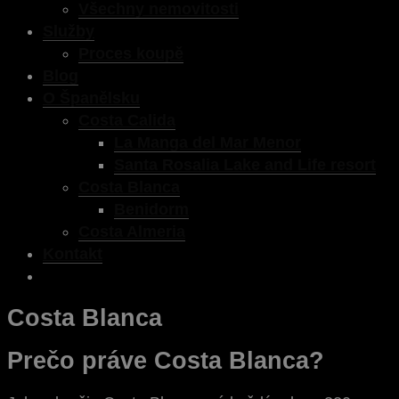
Všechny nemovitosti
Služby
Proces koupě
Blog
O Španělsku
Costa Calida
La Manga del Mar Menor
Santa Rosalia Lake and Life resort
Costa Blanca
Benidorm
Costa Almeria
Kontakt
Costa Blanca
Prečo práve Costa Blanca?