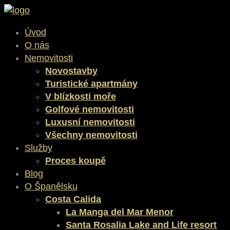
Úvod
O nás
Nemovitosti
Novostavby
Turistické apartmány
V blízkosti moře
Golfové nemovitosti
Luxusní nemovitosti
Všechny nemovitosti
Služby
Proces koupě
Blog
O Španělsku
Costa Calida
La Manga del Mar Menor
Santa Rosalia Lake and Life resort