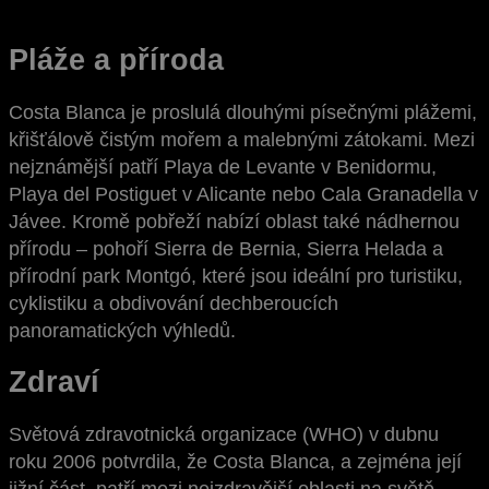
Pláže a příroda
Costa Blanca je proslulá dlouhými písečnými plážemi,
křišťálově čistým mořem a malebnými zátokami. Mezi
nejznámější patří Playa de Levante v Benidormu,
Playa del Postiguet v Alicante nebo Cala Granadella v
Jávee. Kromě pobřeží nabízí oblast také nádhernou
přírodu – pohoří Sierra de Bernia, Sierra Helada a
přírodní park Montgó, které jsou ideální pro turistiku,
cyklistiku a obdivování dechberoucích
panoramatických výhledů.
Zdraví
Světová zdravotnická organizace (WHO) v dubnu
roku 2006 potvrdila, že Costa Blanca, a zejména její
jižní část, patří mezi nejzdravější oblasti na světě.