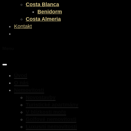
Costa Blanca
Benidorm
Costa Almeria
Kontakt
Menu
Úvod
O nás
Nemovitosti
Novostavby
Turistické apartmány
V blízkosti moře
Golfové nemovitosti
Luxusní nemovitosti