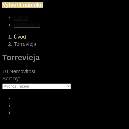
Vytvořit nabídku
Login
Oblíbené
0
Úvod
Torrevieja
Torrevieja
10 Nemovitosti
Sort by: