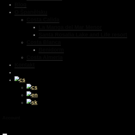
Blog
O Španělsku
Costa Calida
La Manga del Mar Menor
Santa Rosalia Lake and Life resort
Costa Blanca
Benidorm
Costa Almeria
Kontakt
Account