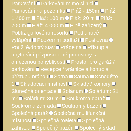
Parkování
Parkování mimo silnici
Parkování na pozemku
Pláž - 150m
Pláž:
1 400 m
Pláž: 100 m
Pláž: 20 m
Pláž:
200 m
Pláž: 4 000 m
Plně zařízený
Poblíž golfového resortu
Podlahové
vytápění
Podzemní podlaží
Posilovna
Použité/dobrý stav
Prádelna
Přístup a
ubytování přizpůsobené pro osoby s
omezenou pohyblivostí
Prostor pro garáž /
parkování
Recepce / vrátnice a kontrola
přístupu bránou
Šatna
Sauna
Schodiště
1
Skladovací místnost
Sklady / komory
Slunečná orientace
Solárium
Solárium: 21
m²
Solárium: 30 m²
Soukromá garáž
Soukromá zahrada
Soukromý bazén
Společná garáž
Společná multifunkční
místnost
Společná toaleta
Společná
zahrada
Společný bazén
Společný sklad