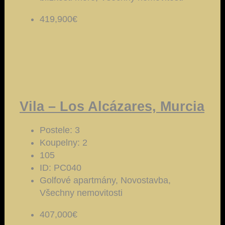
419,900€
Vila – Los Alcázares, Murcia
Postele:
3
Koupelny:
2
105
ID:
PC040
Golfové apartmány, Novostavba,
Všechny nemovitosti
407,000€