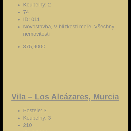
Koupelny:
2
74
ID:
011
Novostavba, V blízkosti moře, Všechny
nemovitosti
375,900€
Vila – Los Alcázares, Murcia
Postele:
3
Koupelny:
3
210