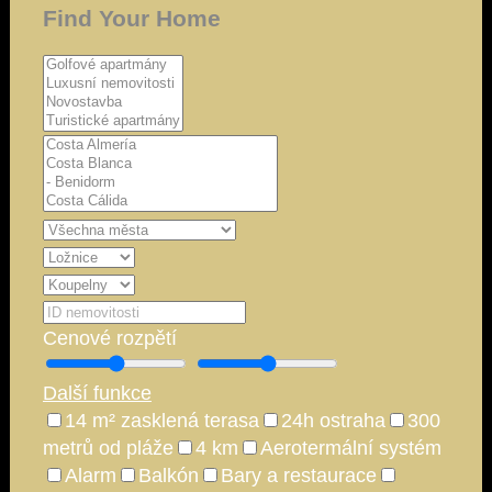
Find Your Home
Cenové rozpětí
Další funkce
14 m² zasklená terasa
24h ostraha
300
metrů od pláže
4 km
Aerotermální systém
Alarm
Balkón
Bary a restaurace