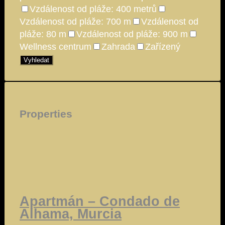
Vzdálenost od pláže: 400 metrů
Vzdálenost od pláže: 700 m
Vzdálenost od
pláže: 80 m
Vzdálenost od pláže: 900 m
Wellness centrum
Zahrada
Zařízený
Vyhledat
Properties
Apartmán – Condado de
Alhama, Murcia