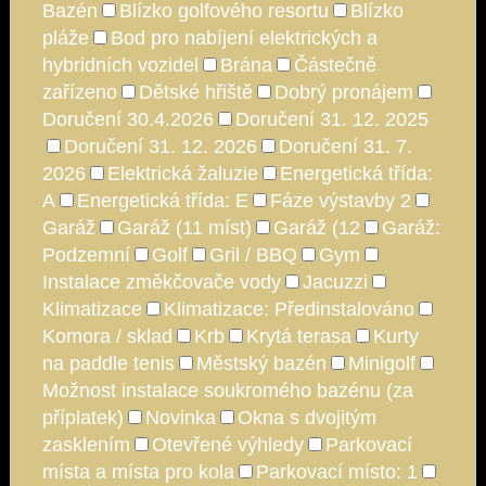
Bazén
Blízko golfového resortu
Blízko
pláže
Bod pro nabíjení elektrických a
hybridních vozidel
Brána
Částečně
zařízeno
Dětské hřiště
Dobrý pronájem
Doručení 30.4.2026
Doručení 31. 12. 2025
Doručení 31. 12. 2026
Doručení 31. 7.
2026
Elektrická žaluzie
Energetická třída:
A
Energetická třída: E
Fáze výstavby 2
Garáž
Garáž (11 míst)
Garáž (12
Garáž:
Podzemní
Golf
Gril / BBQ
Gym
Instalace změkčovače vody
Jacuzzi
Klimatizace
Klimatizace: Předinstalováno
Komora / sklad
Krb
Krytá terasa
Kurty
na paddle tenis
Městský bazén
Minigolf
Možnost instalace soukromého bazénu (za
příplatek)
Novinka
Okna s dvojitým
zasklením
Otevřené výhledy
Parkovací
místa a místa pro kola
Parkovací místo: 1