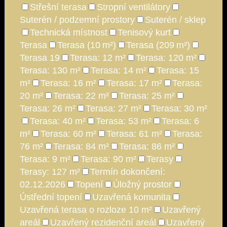
Střešní terasa
Stropní ventilátory
Suterén / podzemní prostory
Suterén / sklep
Technická místnost
Tenisový kurt
Terasa
Terasa (10 m²)
Terasa (209 m²)
Terasa 19
Terasa: 12 m²
Terasa: 120 m²
Terasa: 130 m²
Terasa: 14 m²
Terasa: 15
m²
Terasa: 16 m²
Terasa: 17 m²
Terasa:
20 m²
Terasa: 22 m²
Terasa: 25 m²
Terasa: 26 m²
Terasa: 27 m²
Terasa: 30 m²
Terasa: 40 m²
Terasa: 53 m²
Terasa: 6
m²
Terasa: 60 m²
Terasa: 61 m²
Terasa:
76 m²
Terasa: 84 m²
Terasa: 86 m²
Terasa: 9 m²
Terasa: 90 m²
Terasy
Terasy: 127 m²
Termín dokončení:
02.12.2026
Topení
Úložný prostor
Ústřední topení
Uzavřená komunita
Uzavřená terasa o rozloze 10 m²
Uzavřený
areál
Uzavřený rezidenční areál
Uzavřený