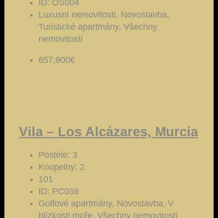
ID:
OS004
Luxusní nemovitosti, Novostavba,
Turistické apartmány, Všechny
nemovitosti
657,900€
Vila – Los Alcázares, Murcia
Postele:
3
Koupelny:
2
101
ID:
PC038
Golfové apartmány, Novostavba, V
blízkosti moře, Všechny nemovitosti