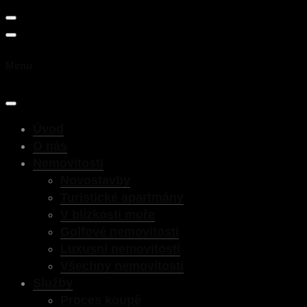
Menu
Úvod
O nás
Nemovitosti
Novostavby
Turistické apartmány
V blízkosti moře
Golfové nemovitosti
Luxusní nemovitosti
Všechny nemovitosti
Služby
Proces koupě