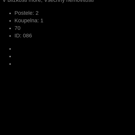
V blízkosti moře, Všechny nemovitosti
Postele:
2
Koupelna:
1
70
ID:
086