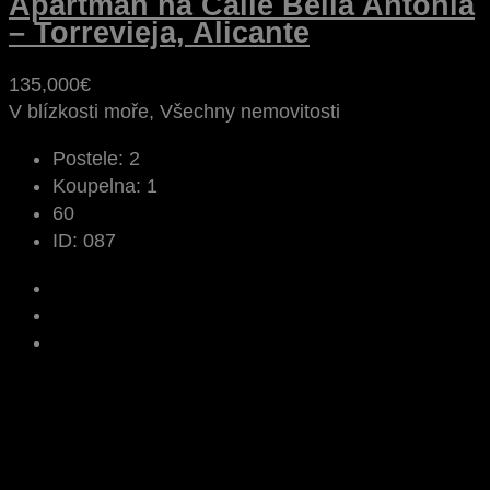
Apartmán na Calle Bella Antonia
– Torrevieja, Alicante
135,000€
V blízkosti moře, Všechny nemovitosti
Postele:
2
Koupelna:
1
60
ID:
087