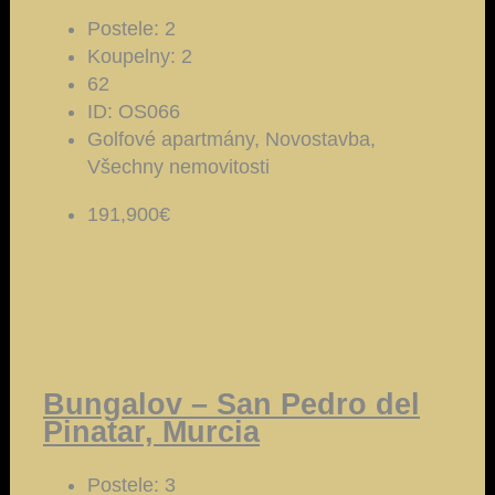
Postele:
2
Koupelny:
2
62
ID:
OS066
Golfové apartmány, Novostavba,
Všechny nemovitosti
191,900€
Bungalov – San Pedro del
Pinatar, Murcia
Postele:
3