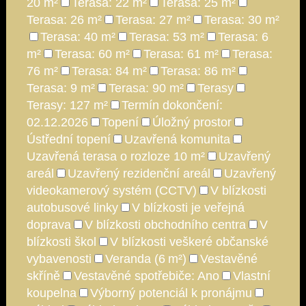
20 m²
Terasa: 22 m²
Terasa: 25 m²
Terasa: 26 m²
Terasa: 27 m²
Terasa: 30 m²
Terasa: 40 m²
Terasa: 53 m²
Terasa: 6
m²
Terasa: 60 m²
Terasa: 61 m²
Terasa:
76 m²
Terasa: 84 m²
Terasa: 86 m²
Terasa: 9 m²
Terasa: 90 m²
Terasy
Terasy: 127 m²
Termín dokončení:
02.12.2026
Topení
Úložný prostor
Ústřední topení
Uzavřená komunita
Uzavřená terasa o rozloze 10 m²
Uzavřený
areál
Uzavřený rezidenční areál
Uzavřený
videokamerový systém (CCTV)
V blízkosti
autobusové linky
V blízkosti je veřejná
doprava
V blízkosti obchodního centra
V
blízkosti škol
V blízkosti veškeré občanské
vybavenosti
Veranda (6 m²)
Vestavěné
skříně
Vestavěné spotřebiče: Ano
Vlastní
koupelna
Výborný potenciál k pronájmu