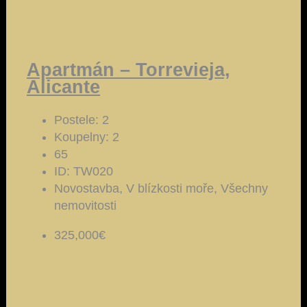
Apartmán – Torrevieja,
Alicante
Postele:
2
Koupelny:
2
65
ID:
TW020
Novostavba, V blízkosti moře, Všechny
nemovitosti
325,000€