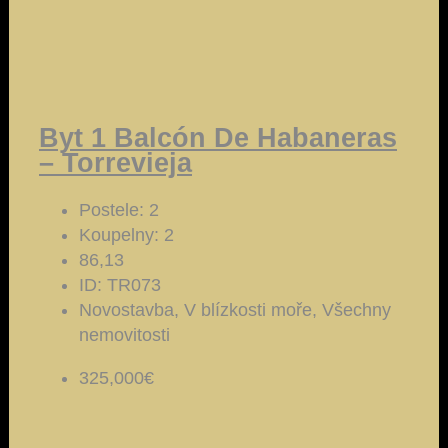
Byt 1 Balcón De Habaneras
– Torrevieja
Postele:
2
Koupelny:
2
86,13
ID:
TR073
Novostavba, V blízkosti moře, Všechny
nemovitosti
325,000€