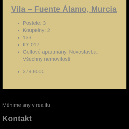
Vila – Fuente Álamo, Murcia
Postele:
3
Koupelny:
2
133
ID:
017
Golfové apartmány, Novostavba,
Všechny nemovitosti
379,900€
Měníme sny v realitu
Kontakt