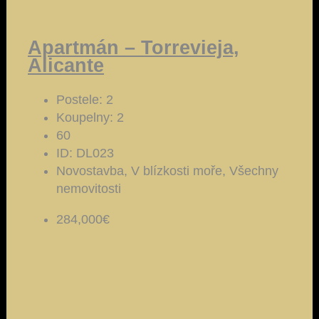
Apartmán – Torrevieja,
Alicante
Postele:
2
Koupelny:
2
60
ID:
DL023
Novostavba, V blízkosti moře, Všechny
nemovitosti
284,000€