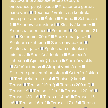
ubytování přizpůsobené pro osoby s
omezenou pohyblivostí
Prostor pro garáž /
parkování
Recepce / vrátnice a kontrola
přístupu bránou
Šatna
Sauna
Schodiště
1
Skladovací místnost
Sklady / komory
Slunečná orientace
Solárium
Solárium: 21
m²
Solárium: 30 m²
Soukromá garáž
Soukromá zahrada
Soukromý bazén
Společná garáž
Společná multifunkční
místnost
Společná toaleta
Společná
zahrada
Společný bazén
Společný sklad
Střešní terasa
Stropní ventilátory
Suterén / podzemní prostory
Suterén / sklep
Technická místnost
Tenisový kurt
Terasa
Terasa (10 m²)
Terasa (209 m²)
Terasa 19
Terasa: 12 m²
Terasa: 120 m²
Terasa: 130 m²
Terasa: 14 m²
Terasa: 15
m²
Terasa: 16 m²
Terasa: 17 m²
Terasa: