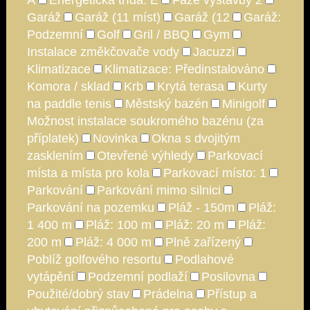
A
Energetická třída: E
Fáze výstavby 2
Garáž
Garáž (11 míst)
Garáž (12
Garáž:
Podzemní
Golf
Gril / BBQ
Gym
Instalace změkčovače vody
Jacuzzi
Klimatizace
Klimatizace: Předinstalováno
Komora / sklad
Krb
Krytá terasa
Kurty
na paddle tenis
Městský bazén
Minigolf
Možnost instalace soukromého bazénu (za
příplatek)
Novinka
Okna s dvojitým
zasklením
Otevřené výhledy
Parkovací
místa a místa pro kola
Parkovací místo: 1
Parkování
Parkování mimo silnici
Parkování na pozemku
Pláž - 150m
Pláž:
1 400 m
Pláž: 100 m
Pláž: 20 m
Pláž:
200 m
Pláž: 4 000 m
Plně zařízený
Poblíž golfového resortu
Podlahové
vytápění
Podzemní podlaží
Posilovna
Použité/dobrý stav
Prádelna
Přístup a