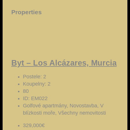
Properties
Byt – Los Alcázares, Murcia
Postele:
2
Koupelny:
2
80
ID:
EM022
Golfové apartmány, Novostavba, V
blízkosti moře, Všechny nemovitosti
329,000€