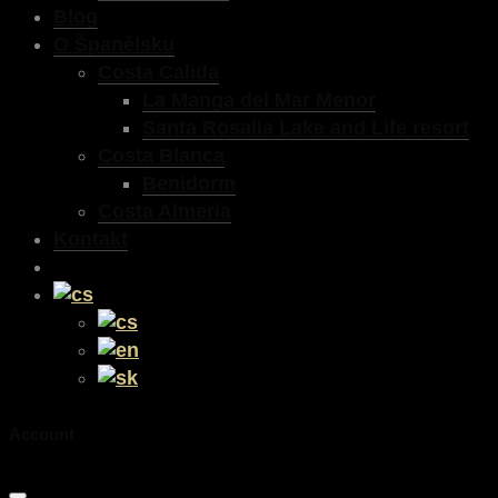
Blog
O Španělsku
Costa Calida
La Manga del Mar Menor
Santa Rosalia Lake and Life resort
Costa Blanca
Benidorm
Costa Almeria
Kontakt
Account