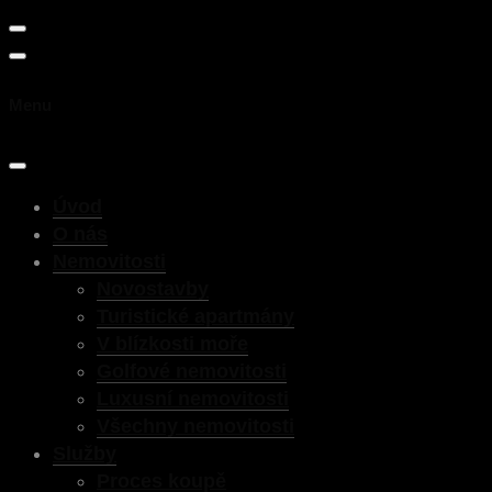
Menu
Úvod
O nás
Nemovitosti
Novostavby
Turistické apartmány
V blízkosti moře
Golfové nemovitosti
Luxusní nemovitosti
Všechny nemovitosti
Služby
Proces koupě