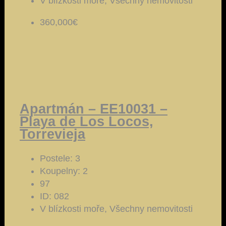
V blízkosti moře, Všechny nemovitosti
360,000€
Apartmán – EE10031 –
Playa de Los Locos,
Torrevieja
Postele:
3
Koupelny:
2
97
ID:
082
V blízkosti moře, Všechny nemovitosti