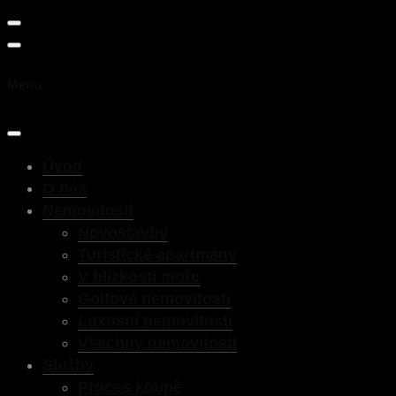
Menu
Úvod
O nás
Nemovitosti
Novostavby
Turistické apartmány
V blízkosti moře
Golfové nemovitosti
Luxusní nemovitosti
Všechny nemovitosti
Služby
Proces koupě