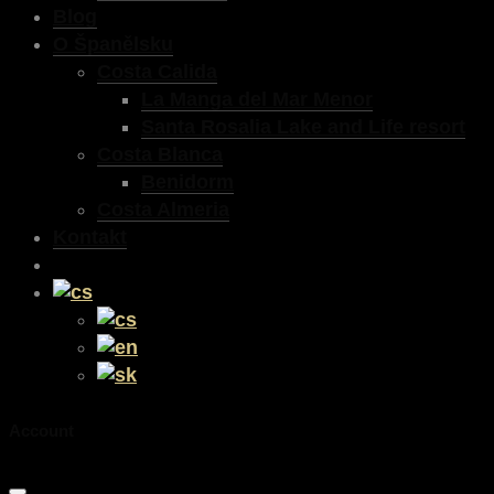
Blog
O Španělsku
Costa Calida
La Manga del Mar Menor
Santa Rosalia Lake and Life resort
Costa Blanca
Benidorm
Costa Almeria
Kontakt
Account