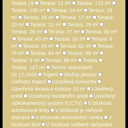
Terasa 19
Terasa: 12 m²
Terasa: 120 m²
Terasa: 130 m²
Terasa: 14 m²
Terasa: 15
m²
Terasa: 16 m²
Terasa: 17 m²
Terasa:
20 m²
Terasa: 22 m²
Terasa: 25 m²
Terasa: 26 m²
Terasa: 27 m²
Terasa: 30 m²
Terasa: 40 m²
Terasa: 53 m²
Terasa: 6
m²
Terasa: 60 m²
Terasa: 61 m²
Terasa:
76 m²
Terasa: 84 m²
Terasa: 86 m²
Terasa: 9 m²
Terasa: 90 m²
Terasy
Terasy: 127 m²
Termín dokončení:
02.12.2026
Topení
Úložný prostor
Ústřední topení
Uzavřená komunita
Uzavřená terasa o rozloze 10 m²
Uzavřený
areál
Uzavřený rezidenční areál
Uzavřený
videokamerový systém (CCTV)
V blízkosti
autobusové linky
V blízkosti je veřejná
doprava
V blízkosti obchodního centra
V
blízkosti škol
V blízkosti veškeré občanské