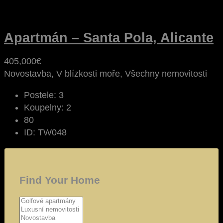
Apartmán – Santa Pola, Alicante
405,000€
Novostavba, V blízkosti moře, Všechny nemovitosti
Postele:
3
Koupelny:
2
80
ID:
TW048
Find Your Home