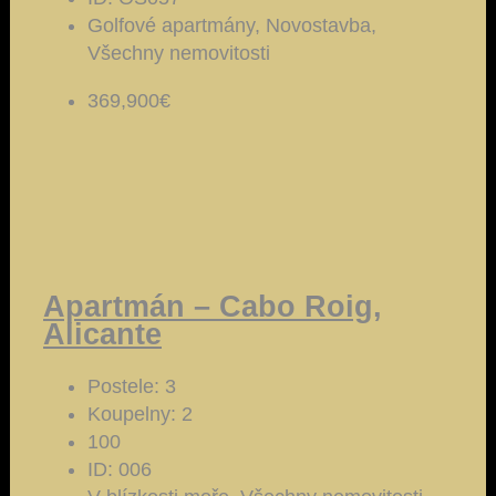
Golfové apartmány, Novostavba,
Všechny nemovitosti
369,900€
Apartmán – Cabo Roig,
Alicante
Postele:
3
Koupelny:
2
100
ID:
006