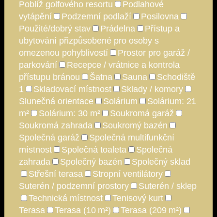
Poblíž golfového resortu
Podlahové
vytápění
Podzemní podlaží
Posilovna
Použité/dobrý stav
Prádelna
Přístup a
ubytování přizpůsobené pro osoby s
omezenou pohyblivostí
Prostor pro garáž /
parkování
Recepce / vrátnice a kontrola
přístupu bránou
Šatna
Sauna
Schodiště
1
Skladovací místnost
Sklady / komory
Slunečná orientace
Solárium
Solárium: 21
m²
Solárium: 30 m²
Soukromá garáž
Soukromá zahrada
Soukromý bazén
Společná garáž
Společná multifunkční
místnost
Společná toaleta
Společná
zahrada
Společný bazén
Společný sklad
Střešní terasa
Stropní ventilátory
Suterén / podzemní prostory
Suterén / sklep
Technická místnost
Tenisový kurt
Terasa
Terasa (10 m²)
Terasa (209 m²)