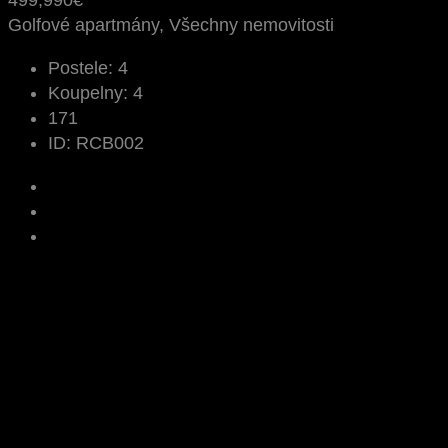
499,990€
Golfové apartmány, Všechny nemovitosti
Postele:
4
Koupelny:
4
171
ID:
RCB002