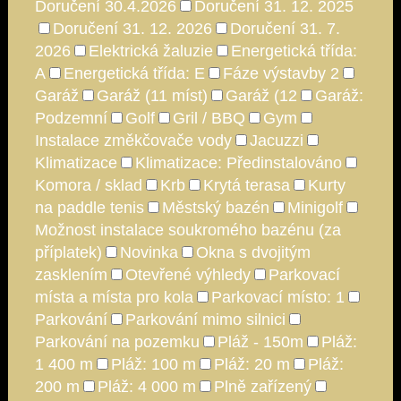
Doručení 30.4.2026
Doručení 31. 12. 2025
Doručení 31. 12. 2026
Doručení 31. 7.
2026
Elektrická žaluzie
Energetická třída:
A
Energetická třída: E
Fáze výstavby 2
Garáž
Garáž (11 míst)
Garáž (12
Garáž:
Podzemní
Golf
Gril / BBQ
Gym
Instalace změkčovače vody
Jacuzzi
Klimatizace
Klimatizace: Předinstalováno
Komora / sklad
Krb
Krytá terasa
Kurty
na paddle tenis
Městský bazén
Minigolf
Možnost instalace soukromého bazénu (za
příplatek)
Novinka
Okna s dvojitým
zasklením
Otevřené výhledy
Parkovací
místa a místa pro kola
Parkovací místo: 1
Parkování
Parkování mimo silnici
Parkování na pozemku
Pláž - 150m
Pláž:
1 400 m
Pláž: 100 m
Pláž: 20 m
Pláž:
200 m
Pláž: 4 000 m
Plně zařízený