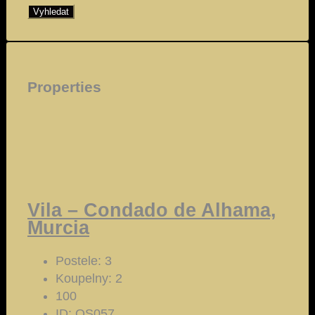
Vyhledat
Properties
Vila – Condado de Alhama,
Murcia
Postele:
3
Koupelny:
2
100
ID:
OS057