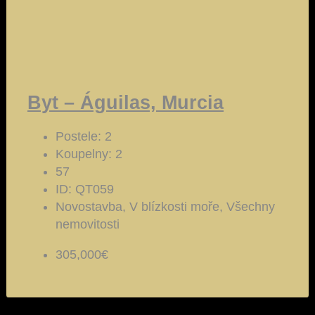
Byt – Águilas, Murcia
Postele:
2
Koupelny:
2
57
ID:
QT059
Novostavba, V blízkosti moře, Všechny
nemovitosti
305,000€