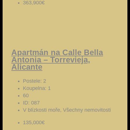
363,900€
Apartmán na Calle Bella
Antonia – Torrevieja,
Alicante
Postele:
2
Koupelna:
1
60
ID:
087
V blízkosti moře, Všechny nemovitosti
135,000€