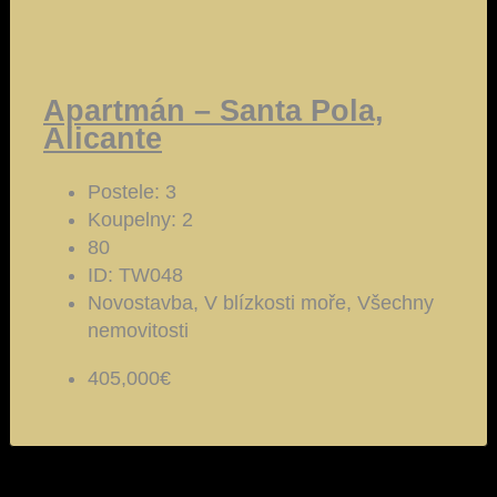
Apartmán – Santa Pola,
Alicante
Postele:
3
Koupelny:
2
80
ID:
TW048
Novostavba, V blízkosti moře, Všechny
nemovitosti
405,000€