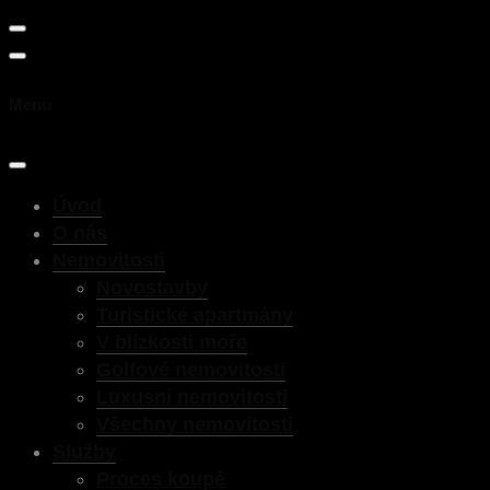
Menu
Úvod
O nás
Nemovitosti
Novostavby
Turistické apartmány
V blízkosti moře
Golfové nemovitosti
Luxusní nemovitosti
Všechny nemovitosti
Služby
Proces koupě