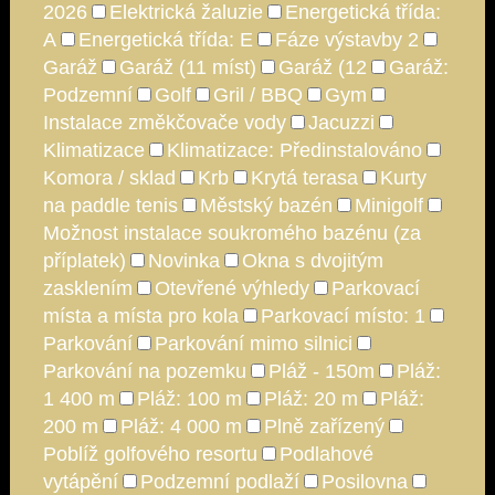
2026
Elektrická žaluzie
Energetická třída:
A
Energetická třída: E
Fáze výstavby 2
Garáž
Garáž (11 míst)
Garáž (12
Garáž:
Podzemní
Golf
Gril / BBQ
Gym
Instalace změkčovače vody
Jacuzzi
Klimatizace
Klimatizace: Předinstalováno
Komora / sklad
Krb
Krytá terasa
Kurty
na paddle tenis
Městský bazén
Minigolf
Možnost instalace soukromého bazénu (za
příplatek)
Novinka
Okna s dvojitým
zasklením
Otevřené výhledy
Parkovací
místa a místa pro kola
Parkovací místo: 1
Parkování
Parkování mimo silnici
Parkování na pozemku
Pláž - 150m
Pláž:
1 400 m
Pláž: 100 m
Pláž: 20 m
Pláž:
200 m
Pláž: 4 000 m
Plně zařízený
Poblíž golfového resortu
Podlahové
vytápění
Podzemní podlaží
Posilovna