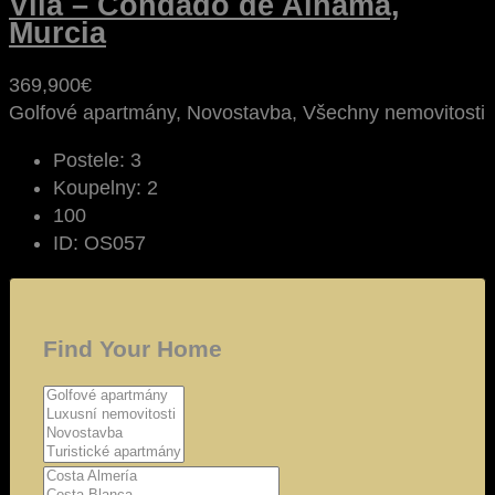
Vila – Condado de Alhama,
Murcia
369,900€
Golfové apartmány, Novostavba, Všechny nemovitosti
Postele:
3
Koupelny:
2
100
ID:
OS057
Find Your Home