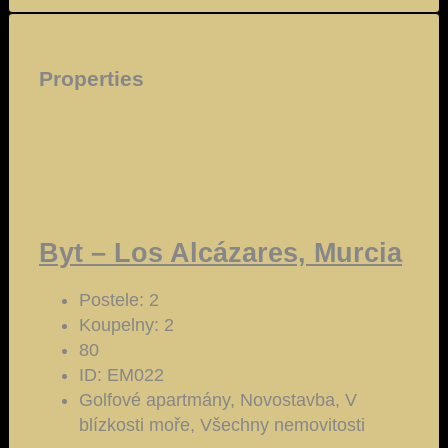
Properties
Byt – Los Alcázares, Murcia
Postele:
2
Koupelny:
2
80
ID:
EM022
Golfové apartmány, Novostavba, V
blízkosti moře, Všechny nemovitosti