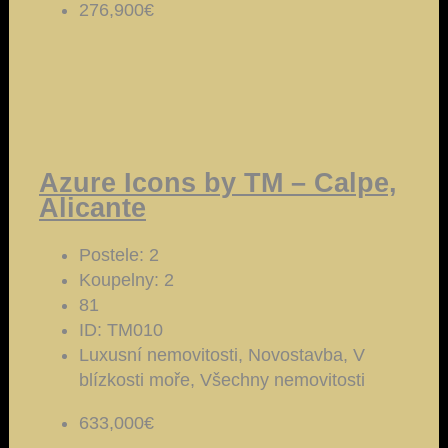
276,900€
Azure Icons by TM – Calpe,
Alicante
Postele:
2
Koupelny:
2
81
ID:
TM010
Luxusní nemovitosti, Novostavba, V
blízkosti moře, Všechny nemovitosti
633,000€