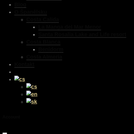
Blog
O Španělsku
Costa Calida
La Manga del Mar Menor
Santa Rosalia Lake and Life resort
Costa Blanca
Benidorm
Costa Almeria
Kontakt
Account