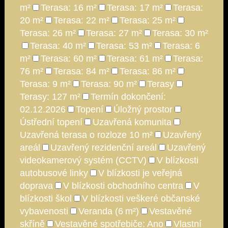
m²
Terasa: 16 m²
Terasa: 17 m²
Terasa:
20 m²
Terasa: 22 m²
Terasa: 25 m²
Terasa: 26 m²
Terasa: 27 m²
Terasa: 30 m²
Terasa: 40 m²
Terasa: 53 m²
Terasa: 6
m²
Terasa: 60 m²
Terasa: 61 m²
Terasa:
76 m²
Terasa: 84 m²
Terasa: 86 m²
Terasa: 9 m²
Terasa: 90 m²
Terasy
Terasy: 127 m²
Termín dokončení:
02.12.2026
Topení
Úložný prostor
Ústřední topení
Uzavřená komunita
Uzavřená terasa o rozloze 10 m²
Uzavřený
areál
Uzavřený rezidenční areál
Uzavřený
videokamerový systém (CCTV)
V blízkosti
autobusové linky
V blízkosti je veřejná
doprava
V blízkosti obchodního centra
V
blízkosti škol
V blízkosti veškeré občanské
vybavenosti
Veranda (6 m²)
Vestavěné
skříně
Vestavěné spotřebiče: Ano
Vlastní