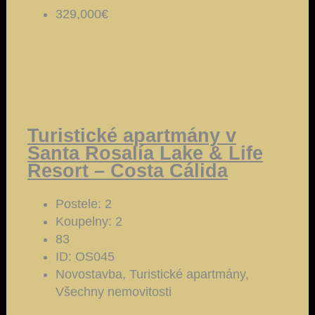
329,000€
Turistické apartmány v
Santa Rosalía Lake & Life
Resort – Costa Cálida
Postele:
2
Koupelny:
2
83
ID:
OS045
Novostavba, Turistické apartmány,
Všechny nemovitosti