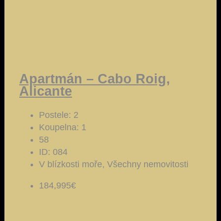
Apartmán – Cabo Roig,
Alicante
Postele:
2
Koupelna:
1
58
ID:
084
V blízkosti moře, Všechny nemovitosti
184,995€