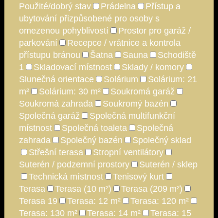
Použité/dobrý stav
Prádelna
Přístup a
ubytování přizpůsobené pro osoby s
omezenou pohyblivostí
Prostor pro garáž /
parkování
Recepce / vrátnice a kontrola
přístupu bránou
Šatna
Sauna
Schodiště
1
Skladovací místnost
Sklady / komory
Slunečná orientace
Solárium
Solárium: 21
m²
Solárium: 30 m²
Soukromá garáž
Soukromá zahrada
Soukromý bazén
Společná garáž
Společná multifunkční
místnost
Společná toaleta
Společná
zahrada
Společný bazén
Společný sklad
Střešní terasa
Stropní ventilátory
Suterén / podzemní prostory
Suterén / sklep
Technická místnost
Tenisový kurt
Terasa
Terasa (10 m²)
Terasa (209 m²)
Terasa 19
Terasa: 12 m²
Terasa: 120 m²
Terasa: 130 m²
Terasa: 14 m²
Terasa: 15