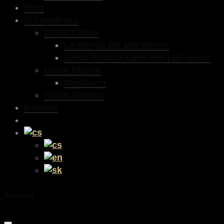
Blog
O Španělsku
Costa Calida
La Manga del Mar Menor
Santa Rosalia Lake and Life resort
Costa Blanca
Benidorm
Costa Almeria
Kontakt
Account