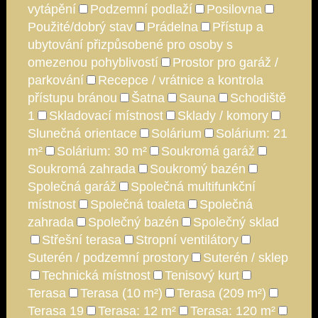
vytápění
Podzemní podlaží
Posilovna
Použité/dobrý stav
Prádelna
Přístup a
ubytování přizpůsobené pro osoby s
omezenou pohyblivostí
Prostor pro garáž /
parkování
Recepce / vrátnice a kontrola
přístupu bránou
Šatna
Sauna
Schodiště
1
Skladovací místnost
Sklady / komory
Slunečná orientace
Solárium
Solárium: 21
m²
Solárium: 30 m²
Soukromá garáž
Soukromá zahrada
Soukromý bazén
Společná garáž
Společná multifunkční
místnost
Společná toaleta
Společná
zahrada
Společný bazén
Společný sklad
Střešní terasa
Stropní ventilátory
Suterén / podzemní prostory
Suterén / sklep
Technická místnost
Tenisový kurt
Terasa
Terasa (10 m²)
Terasa (209 m²)
Terasa 19
Terasa: 12 m²
Terasa: 120 m²