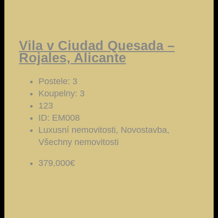
Vila v Ciudad Quesada –
Rojales, Alicante
Postele:
3
Koupelny:
3
123
ID:
EM008
Luxusní nemovitosti, Novostavba,
Všechny nemovitosti
379,000€