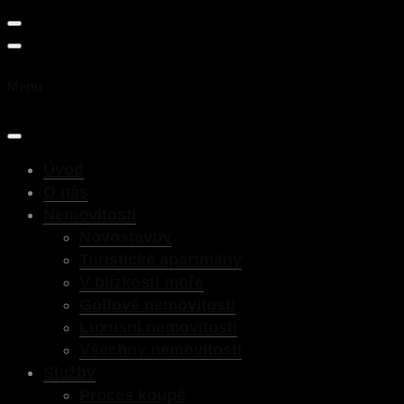
Menu
Úvod
O nás
Nemovitosti
Novostavby
Turistické apartmány
V blízkosti moře
Golfové nemovitosti
Luxusní nemovitosti
Všechny nemovitosti
Služby
Proces koupě