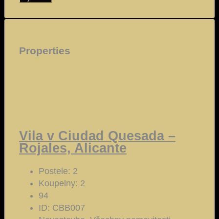
Properties
Vila v Ciudad Quesada –
Rojales, Alicante
Postele:
2
Koupelny:
2
94
ID:
CBB007