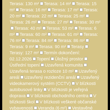
Terasa: 130 m²
Terasa: 14 m²
Terasa: 15
m²
Terasa: 16 m²
Terasa: 17 m²
Terasa:
20 m²
Terasa: 22 m²
Terasa: 25 m²
Terasa: 26 m²
Terasa: 27 m²
Terasa: 30 m²
Terasa: 40 m²
Terasa: 53 m²
Terasa: 6
m²
Terasa: 60 m²
Terasa: 61 m²
Terasa:
76 m²
Terasa: 84 m²
Terasa: 86 m²
Terasa: 9 m²
Terasa: 90 m²
Terasy
Terasy: 127 m²
Termín dokončení:
02.12.2026
Topení
Úložný prostor
Ústřední topení
Uzavřená komunita
Uzavřená terasa o rozloze 10 m²
Uzavřený
areál
Uzavřený rezidenční areál
Uzavřený
videokamerový systém (CCTV)
V blízkosti
autobusové linky
V blízkosti je veřejná
doprava
V blízkosti obchodního centra
V
blízkosti škol
V blízkosti veškeré občanské
vybavenosti
Veranda (6 m²)
Vestavěné