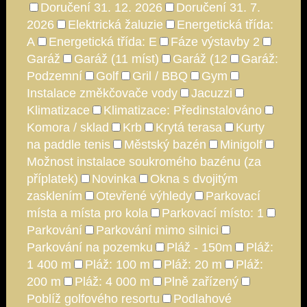
Doručení 31. 12. 2026
Doručení 31. 7.
2026
Elektrická žaluzie
Energetická třída:
A
Energetická třída: E
Fáze výstavby 2
Garáž
Garáž (11 míst)
Garáž (12
Garáž:
Podzemní
Golf
Gril / BBQ
Gym
Instalace změkčovače vody
Jacuzzi
Klimatizace
Klimatizace: Předinstalováno
Komora / sklad
Krb
Krytá terasa
Kurty
na paddle tenis
Městský bazén
Minigolf
Možnost instalace soukromého bazénu (za
příplatek)
Novinka
Okna s dvojitým
zasklením
Otevřené výhledy
Parkovací
místa a místa pro kola
Parkovací místo: 1
Parkování
Parkování mimo silnici
Parkování na pozemku
Pláž - 150m
Pláž:
1 400 m
Pláž: 100 m
Pláž: 20 m
Pláž:
200 m
Pláž: 4 000 m
Plně zařízený
Poblíž golfového resortu
Podlahové