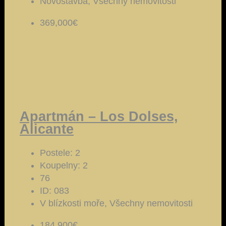
Novostavba, Všechny nemovitosti
369,000€
Apartmán – Los Dolses,
Alicante
Postele:
2
Koupelny:
2
76
ID:
083
V blízkosti moře, Všechny nemovitosti
184,900€