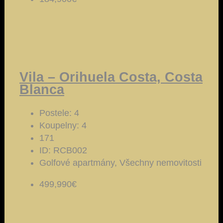
Vila – Orihuela Costa, Costa
Blanca
Postele:
4
Koupelny:
4
171
ID:
RCB002
Golfové apartmány, Všechny nemovitosti
499,990€