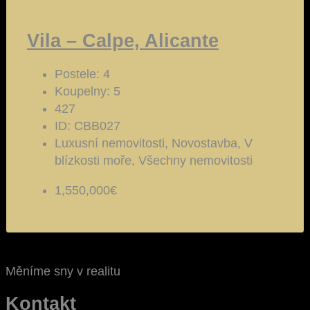
Vila – Calpe, Alicante
Postele:
4
Koupelny:
5
427
ID:
CBB027
Luxusní nemovitosti, Novostavba, V
blízkosti moře, Všechny nemovitosti
1,550,000€
Měníme sny v realitu
Kontakt