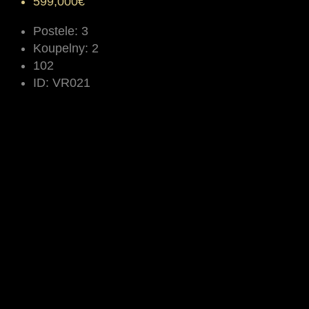
599,000€
Postele:
3
Koupelny:
2
102
ID:
VR021