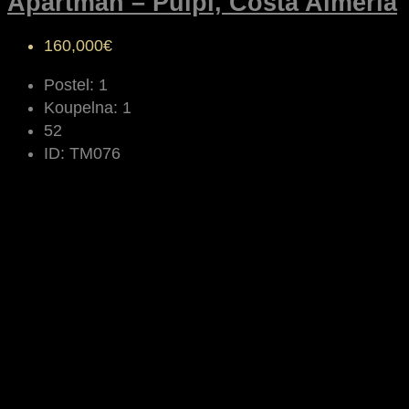
Apartmán – Pulpí, Costa Almería
160,000€
Postel:
1
Koupelna:
1
52
ID:
TM076