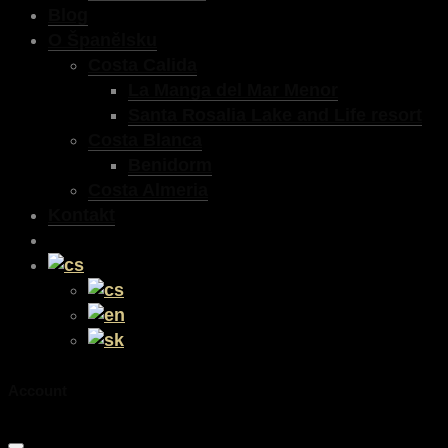
Blog
O Španělsku
Costa Calida
La Manga del Mar Menor
Santa Rosalia Lake and Life resort
Costa Blanca
Benidorm
Costa Almeria
Kontakt
Account