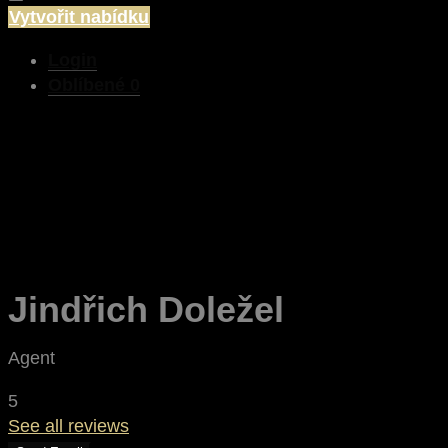
Vytvořit nabídku
Login
Oblíbené
0
Jindřich Doležel
Agent
5
See all reviews