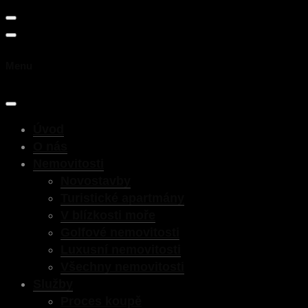
Menu
Úvod
O nás
Nemovitosti
Novostavby
Turistické apartmány
V blízkosti moře
Golfové nemovitosti
Luxusní nemovitosti
Všechny nemovitosti
Služby
Proces koupě