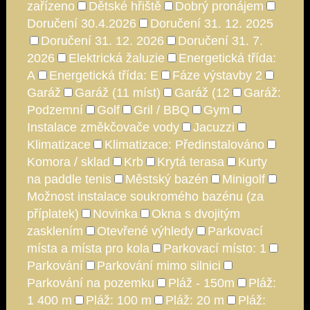
zařízeno
Dětské hřiště
Dobrý pronájem
Doručení 30.4.2026
Doručení 31. 12. 2025
Doručení 31. 12. 2026
Doručení 31. 7.
2026
Elektrická žaluzie
Energetická třída:
A
Energetická třída: E
Fáze výstavby 2
Garáž
Garáž (11 míst)
Garáž (12
Garáž:
Podzemní
Golf
Gril / BBQ
Gym
Instalace změkčovače vody
Jacuzzi
Klimatizace
Klimatizace: Předinstalováno
Komora / sklad
Krb
Krytá terasa
Kurty
na paddle tenis
Městský bazén
Minigolf
Možnost instalace soukromého bazénu (za
příplatek)
Novinka
Okna s dvojitým
zasklením
Otevřené výhledy
Parkovací
místa a místa pro kola
Parkovací místo: 1
Parkování
Parkování mimo silnici
Parkování na pozemku
Pláž - 150m
Pláž:
1 400 m
Pláž: 100 m
Pláž: 20 m
Pláž: