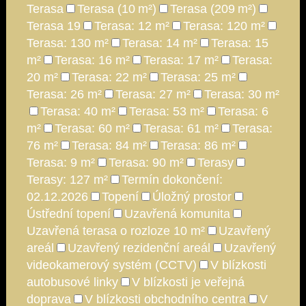
Terasa
Terasa (10 m²)
Terasa (209 m²)
Terasa 19
Terasa: 12 m²
Terasa: 120 m²
Terasa: 130 m²
Terasa: 14 m²
Terasa: 15
m²
Terasa: 16 m²
Terasa: 17 m²
Terasa:
20 m²
Terasa: 22 m²
Terasa: 25 m²
Terasa: 26 m²
Terasa: 27 m²
Terasa: 30 m²
Terasa: 40 m²
Terasa: 53 m²
Terasa: 6
m²
Terasa: 60 m²
Terasa: 61 m²
Terasa:
76 m²
Terasa: 84 m²
Terasa: 86 m²
Terasa: 9 m²
Terasa: 90 m²
Terasy
Terasy: 127 m²
Termín dokončení:
02.12.2026
Topení
Úložný prostor
Ústřední topení
Uzavřená komunita
Uzavřená terasa o rozloze 10 m²
Uzavřený
areál
Uzavřený rezidenční areál
Uzavřený
videokamerový systém (CCTV)
V blízkosti
autobusové linky
V blízkosti je veřejná
doprava
V blízkosti obchodního centra
V