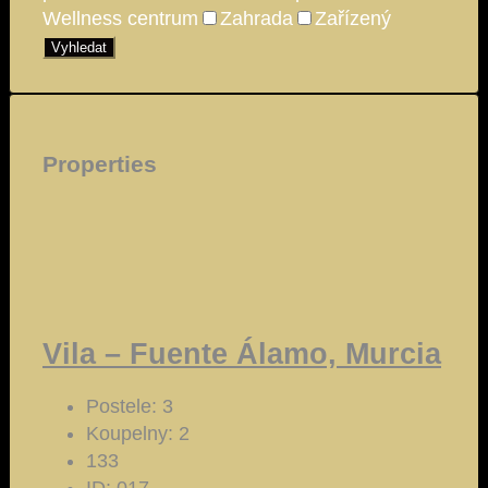
Wellness centrum
Zahrada
Zařízený
Vyhledat
Properties
Vila – Fuente Álamo, Murcia
Postele:
3
Koupelny:
2
133
ID:
017