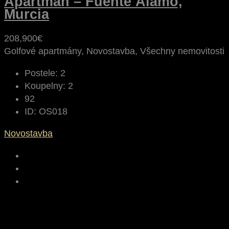
Apartmán – Fuente Álamo,
Murcia
208,900€
Golfové apartmány, Novostavba, Všechny nemovitosti
Postele:
2
Koupelny:
2
92
ID:
OS018
Novostavba