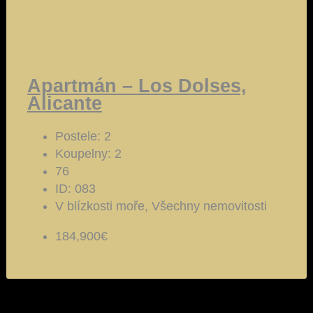
Apartmán – Los Dolses,
Alicante
Postele:
2
Koupelny:
2
76
ID:
083
V blízkosti moře, Všechny nemovitosti
184,900€