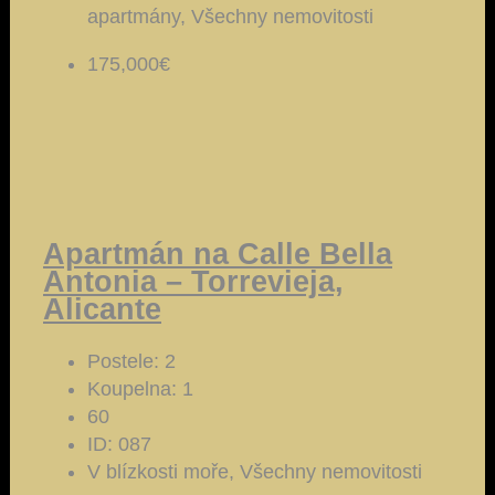
apartmány, Všechny nemovitosti
175,000€
Apartmán na Calle Bella
Antonia – Torrevieja,
Alicante
Postele:
2
Koupelna:
1
60
ID:
087
V blízkosti moře, Všechny nemovitosti