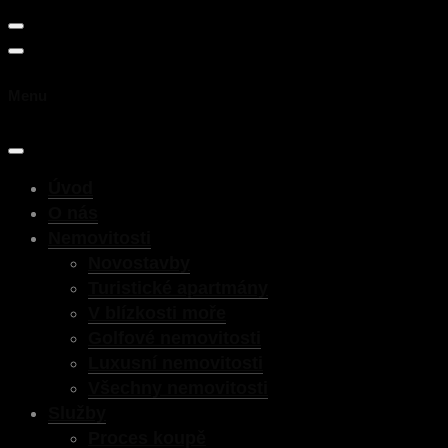
Menu
Úvod
O nás
Nemovitosti
Novostavby
Turistické apartmány
V blízkosti moře
Golfové nemovitosti
Luxusní nemovitosti
Všechny nemovitosti
Služby
Proces koupě