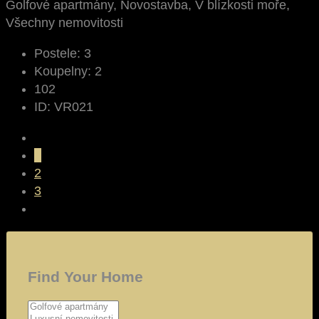
Golfové apartmány, Novostavba, V blízkosti moře,
Všechny nemovitosti
Postele:
3
Koupelny:
2
102
ID:
VR021
1
2
3
Find Your Home