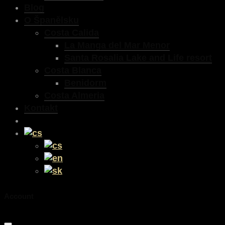
Blog
O Španělsku
Costa Calida
La Manga del Mar Menor
Santa Rosalia Lake and Life resort
Costa Blanca
Benidorm
Costa Almeria
Kontakt
Account