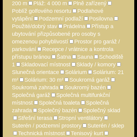
200 m
Pláž: 4 000 m
Plně zařízený
Poblíž golfového resortu
Podlahové
vytápění
Podzemní podlaží
Posilovna
Použité/dobrý stav
Prádelna
Přístup a
ubytování přizpůsobené pro osoby s
omezenou pohyblivostí
Prostor pro garáž /
parkování
Recepce / vrátnice a kontrola
přístupu bránou
Šatna
Sauna
Schodiště
1
Skladovací místnost
Sklady / komory
Slunečná orientace
Solárium
Solárium: 21
m²
Solárium: 30 m²
Soukromá garáž
Soukromá zahrada
Soukromý bazén
Společná garáž
Společná multifunkční
místnost
Společná toaleta
Společná
zahrada
Společný bazén
Společný sklad
Střešní terasa
Stropní ventilátory
Suterén / podzemní prostory
Suterén / sklep
Technická místnost
Tenisový kurt