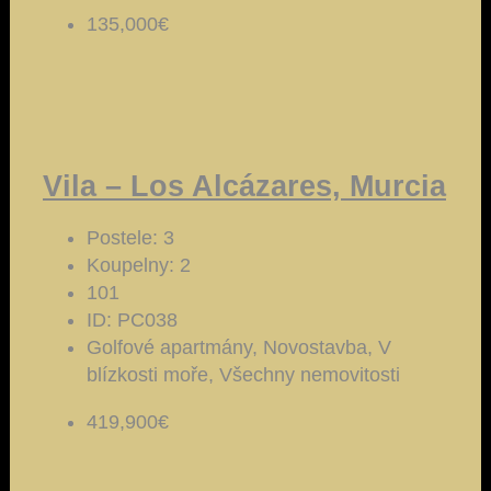
135,000€
Vila – Los Alcázares, Murcia
Postele:
3
Koupelny:
2
101
ID:
PC038
Golfové apartmány, Novostavba, V
blízkosti moře, Všechny nemovitosti
419,900€