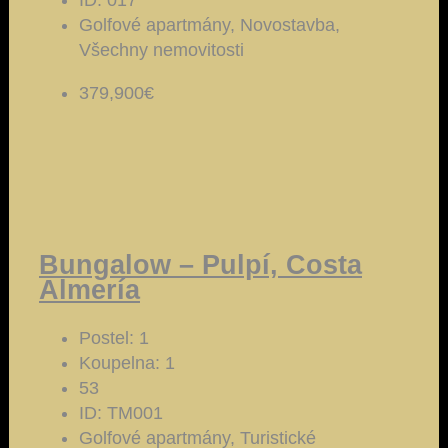
Golfové apartmány, Novostavba,
Všechny nemovitosti
379,900€
Bungalow – Pulpí, Costa
Almería
Postel:
1
Koupelna:
1
53
ID:
TM001
Golfové apartmány, Turistické