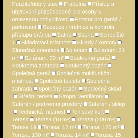
Použité/dobrý stav
Prádelna
Přístup a
ubytování přizpůsobené pro osoby s
omezenou pohyblivostí
Prostor pro garáž /
parkování
Recepce / vrátnice a kontrola
přístupu bránou
Šatna
Sauna
Schodiště
1
Skladovací místnost
Sklady / komory
Slunečná orientace
Solárium
Solárium: 21
m²
Solárium: 30 m²
Soukromá garáž
Soukromá zahrada
Soukromý bazén
Společná garáž
Společná multifunkční
místnost
Společná toaleta
Společná
zahrada
Společný bazén
Společný sklad
Střešní terasa
Stropní ventilátory
Suterén / podzemní prostory
Suterén / sklep
Technická místnost
Tenisový kurt
Terasa
Terasa (10 m²)
Terasa (209 m²)
Terasa 19
Terasa: 12 m²
Terasa: 120 m²
Terasa: 130 m²
Terasa: 14 m²
Terasa: 15