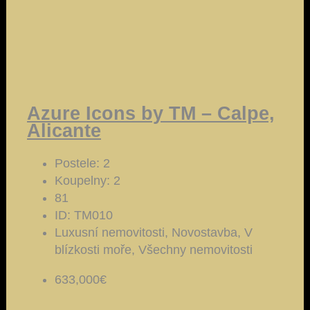
Azure Icons by TM – Calpe,
Alicante
Postele:
2
Koupelny:
2
81
ID:
TM010
Luxusní nemovitosti, Novostavba, V
blízkosti moře, Všechny nemovitosti
633,000€