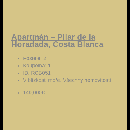
Apartmán – Pilar de la
Horadada, Costa Blanca
Postele:
2
Koupelna:
1
ID:
RCB051
V blízkosti moře, Všechny nemovitosti
149,000€