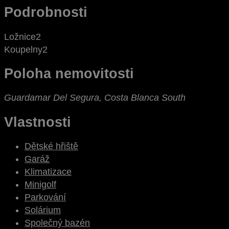
Podrobnosti
Ložnice
2
Koupelny
2
Poloha nemovitosti
Guardamar Del Segura, Costa Blanca South
Vlastnosti
Dětské hřiště
Garáž
Klimatizace
Minigolf
Parkování
Solárium
Společný bazén