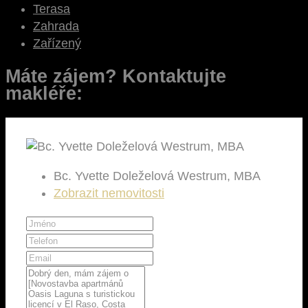
Terasa
Zahrada
Zařízený
Máte zájem? Kontaktujte
makléře:
Bc. Yvette Doleželová Westrum, MBA
Zobrazit nemovitosti