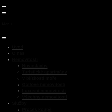
Menu
Úvod
O nás
Nemovitosti
Novostavby
Turistické apartmány
V blízkosti moře
Golfové nemovitosti
Luxusní nemovitosti
Všechny nemovitosti
Služby
Proces koupě