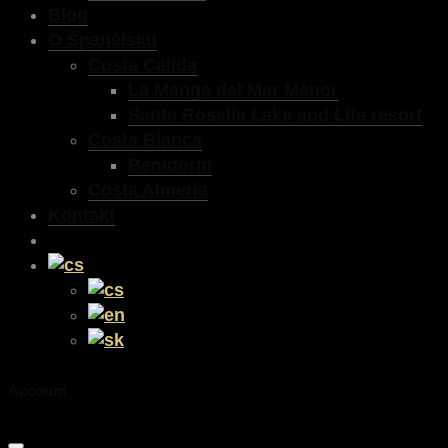
Blog
O Španělsku
Costa Calida
La Manga del Mar Menor
Santa Rosalia Lake and Life resort
Costa Blanca
Benidorm
Costa Almeria
Kontakt
Account