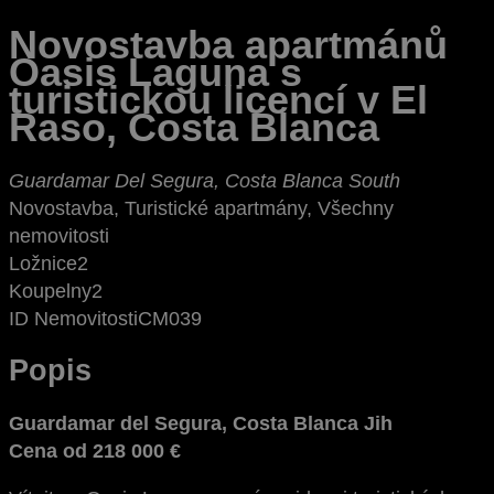
Novostavba apartmánů
Oasis Laguna s
turistickou licencí v El
Raso, Costa Blanca
Guardamar Del Segura, Costa Blanca South
Novostavba, Turistické apartmány, Všechny
nemovitosti
Ložnice
2
Koupelny
2
ID Nemovitosti
CM039
Popis
Guardamar del Segura, Costa Blanca Jih
Cena od 218 000 €