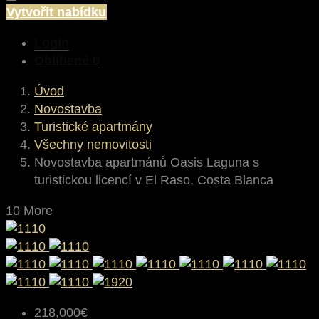
Vytvořit nabídku
Login
Oblíbené
0
Úvod
Novostavba
Turistické apartmány
Všechny nemovitosti
Novostavba apartmánů Oasis Laguna s
turistickou licencí v El Raso, Costa Blanca
10 More
218,000€