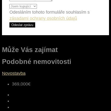
Odesláním tohoto formuláře souhlasím s
zásadami ochrany osobních údajů
Odeslat zprávu
Může Vás zajímat
Podobné nemovitosti
Novostavba
369,000€