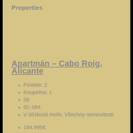
Properties
Apartmán – Cabo Roig,
Alicante
Postele:
2
Koupelna:
1
58
ID:
084
V blízkosti moře, Všechny nemovitosti
184,995€