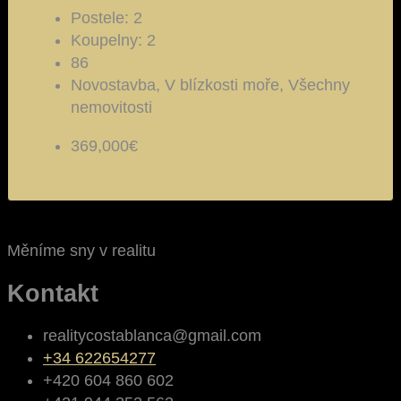
Postele:
2
Koupelny:
2
86
Novostavba, V blízkosti moře, Všechny
nemovitosti
369,000€
Měníme sny v realitu
Kontakt
realitycostablanca@gmail.com
+34 622654277
+420 604 860 602