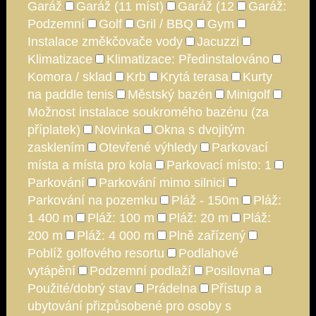
Garáž
Garáž (11 míst)
Garáž (12
Garáž:
Podzemní
Golf
Gril / BBQ
Gym
Instalace změkčovače vody
Jacuzzi
Klimatizace
Klimatizace: Předinstalováno
Komora / sklad
Krb
Krytá terasa
Kurty
na paddle tenis
Městský bazén
Minigolf
Možnost instalace soukromého bazénu (za
příplatek)
Novinka
Okna s dvojitým
zasklením
Otevřené výhledy
Parkovací
místa a místa pro kola
Parkovací místo: 1
Parkování
Parkování mimo silnici
Parkování na pozemku
Pláž - 150m
Pláž:
1 400 m
Pláž: 100 m
Pláž: 20 m
Pláž:
200 m
Pláž: 4 000 m
Plně zařízený
Poblíž golfového resortu
Podlahové
vytápění
Podzemní podlaží
Posilovna
Použité/dobrý stav
Prádelna
Přístup a
ubytování přizpůsobené pro osoby s