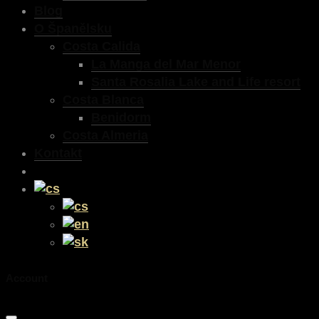
Blog
O Španělsku
Costa Calida
La Manga del Mar Menor
Santa Rosalia Lake and Life resort
Costa Blanca
Benidorm
Costa Almeria
Kontakt
Account