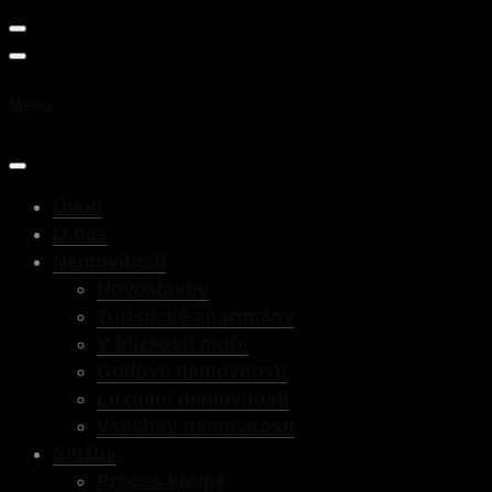
Menu
Úvod
O nás
Nemovitosti
Novostavby
Turistické apartmány
V blízkosti moře
Golfové nemovitosti
Luxusní nemovitosti
Všechny nemovitosti
Služby
Proces koupě