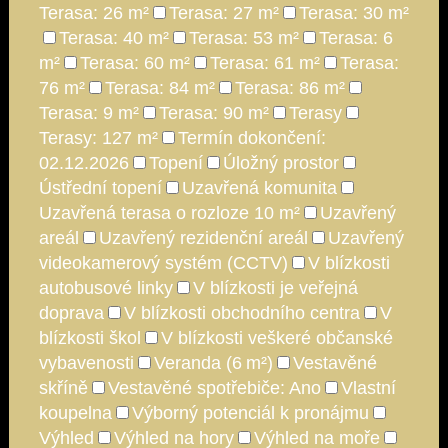
Terasa: 26 m²
Terasa: 27 m²
Terasa: 30 m²
Terasa: 40 m²
Terasa: 53 m²
Terasa: 6
m²
Terasa: 60 m²
Terasa: 61 m²
Terasa:
76 m²
Terasa: 84 m²
Terasa: 86 m²
Terasa: 9 m²
Terasa: 90 m²
Terasy
Terasy: 127 m²
Termín dokončení:
02.12.2026
Topení
Úložný prostor
Ústřední topení
Uzavřená komunita
Uzavřená terasa o rozloze 10 m²
Uzavřený
areál
Uzavřený rezidenční areál
Uzavřený
videokamerový systém (CCTV)
V blízkosti
autobusové linky
V blízkosti je veřejná
doprava
V blízkosti obchodního centra
V
blízkosti škol
V blízkosti veškeré občanské
vybavenosti
Veranda (6 m²)
Vestavěné
skříně
Vestavěné spotřebiče: Ano
Vlastní
koupelna
Výborný potenciál k pronájmu
Výhled
Výhled na hory
Výhled na moře