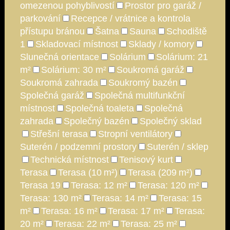
omezenou pohyblivostí
Prostor pro garáž /
parkování
Recepce / vrátnice a kontrola
přístupu bránou
Šatna
Sauna
Schodiště
1
Skladovací místnost
Sklady / komory
Slunečná orientace
Solárium
Solárium: 21
m²
Solárium: 30 m²
Soukromá garáž
Soukromá zahrada
Soukromý bazén
Společná garáž
Společná multifunkční
místnost
Společná toaleta
Společná
zahrada
Společný bazén
Společný sklad
Střešní terasa
Stropní ventilátory
Suterén / podzemní prostory
Suterén / sklep
Technická místnost
Tenisový kurt
Terasa
Terasa (10 m²)
Terasa (209 m²)
Terasa 19
Terasa: 12 m²
Terasa: 120 m²
Terasa: 130 m²
Terasa: 14 m²
Terasa: 15
m²
Terasa: 16 m²
Terasa: 17 m²
Terasa:
20 m²
Terasa: 22 m²
Terasa: 25 m²