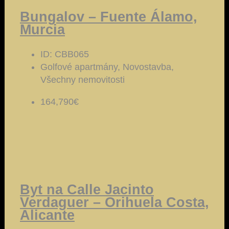
Bungalov – Fuente Álamo,
Murcia
ID:
CBB065
Golfové apartmány, Novostavba,
Všechny nemovitosti
164,790€
Byt na Calle Jacinto
Verdaguer – Orihuela Costa,
Alicante