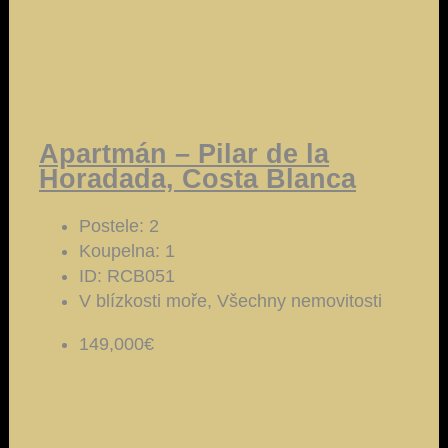
Apartmán – Pilar de la
Horadada, Costa Blanca
Postele:
2
Koupelna:
1
ID:
RCB051
V blízkosti moře, Všechny nemovitosti
149,000€