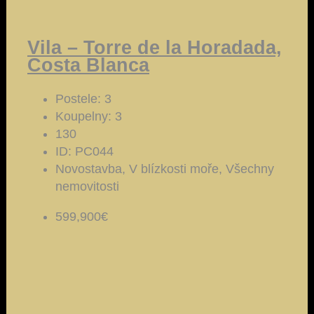
Vila – Torre de la Horadada,
Costa Blanca
Postele:
3
Koupelny:
3
130
ID:
PC044
Novostavba, V blízkosti moře, Všechny
nemovitosti
599,900€