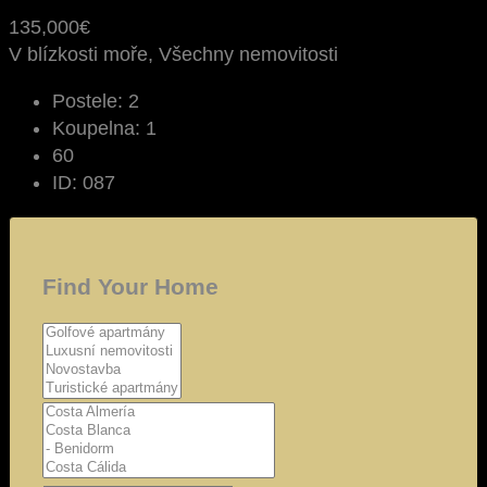
135,000€
V blízkosti moře, Všechny nemovitosti
Postele:
2
Koupelna:
1
60
ID:
087
Find Your Home