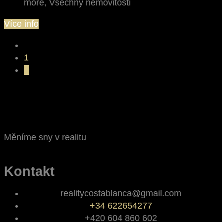
moře, Všechny nemovitosti
Více info
1
2
Měníme sny v realitu
Kontakt
realitycostablanca@gmail.com
+34 622654277
+420 604 860 602