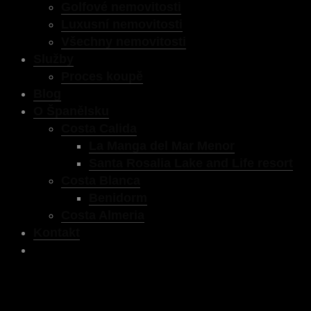
Golfové nemovitosti
Luxusní nemovitosti
Všechny nemovitosti
Služby
Proces koupě
Blog
O Španělsku
Costa Calida
La Manga del Mar Menor
Santa Rosalia Lake and Life resort
Costa Blanca
Benidorm
Costa Almeria
Kontakt