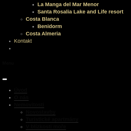
La Manga del Mar Menor
Santa Rosalia Lake and Life resort
Costa Blanca
Benidorm
Costa Almeria
Kontakt
Menu
Úvod
O nás
Nemovitosti
Novostavby
Turistické apartmány
V blízkosti moře