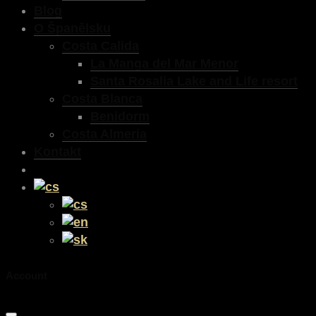
Blog
O Španělsku
Costa Calida
La Manga del Mar Menor
Santa Rosalia Lake and Life resort
Costa Blanca
Benidorm
Costa Almeria
Kontakt
Account