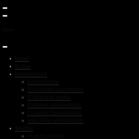
Menu
Úvod
O nás
Nemovitosti
Novostavby
Turistické apartmány
V blízkosti moře
Golfové nemovitosti
Luxusní nemovitosti
Všechny nemovitosti
Služby
Proces koupě