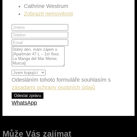
Cathrine Westrum
Zobrazit nemovitosti
Odesláním tohoto formuláře souhlasím s
zásadami ochrany osobních údajů
Odeslat zprávu
WhatsApp
Může Vás zajímat