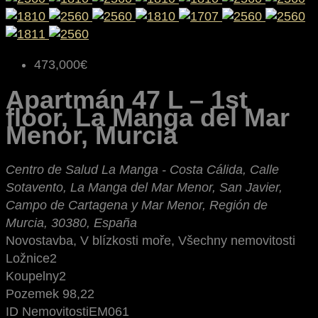
473,000€
Apartmán 47 L – 1st
floor, La Manga del Mar
Menor, Murcia
Centro de Salud La Manga - Costa Cálida, Calle
Sotavento, La Manga del Mar Menor, San Javier,
Campo de Cartagena y Mar Menor, Región de
Murcia, 30380, España
Novostavba, V blízkosti moře, Všechny nemovitosti
Ložnice
2
Koupelny
2
Pozemek
98,22
ID Nemovitosti
EM061