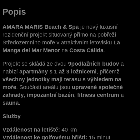
Popis
AMARA MARIS Beach & Spa
je nový luxusní
rezidenční projekt situovaný přímo na pobřeží
Středozemního moře v atraktivním letovisku
La
Manga del Mar Menor
na
Costa Cálida
.
Projekt se skládá ze dvou
9podlažních budov
a
nabízí
apartmány s 1 až 3 ložnicemi
, přičemž
všechny jednotky mají terasu s výhledem na
moře
. Součástí areálu jsou
upravené společné
zahrady
,
impozantní bazén
,
fitness centrum
a
sauna
.
Služby
Vzdálenost na letiště:
40 km
Vzdálenost ke golfovému hřišti:
15 minut