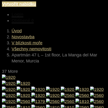
Vytvořit nabídku
Login
Oblíbené
0
Úvod
Novostavba
V blízkosti moře
Všechny nemovitosti
Apartmán 47 L – 1st floor, La Manga del Mar
Menor, Murcia
37 More