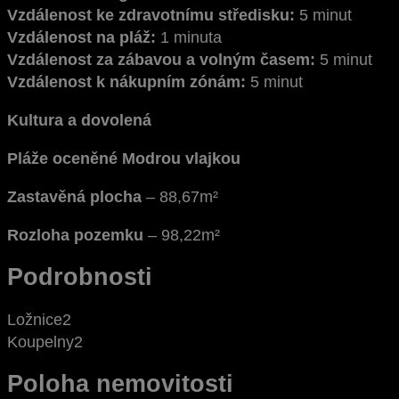
Vzdálenost ke zdravotnímu středisku:
5 minut
Vzdálenost na pláž:
1 minuta
Vzdálenost za zábavou a volným časem:
5 minut
Vzdálenost k nákupním zónám:
5 minut
Kultura a dovolená
Pláže oceněné Modrou vlajkou
Zastavěná plocha
– 88,67m²
Rozloha pozemku
– 98,22m²
Podrobnosti
Ložnice
2
Koupelny
2
Poloha nemovitosti