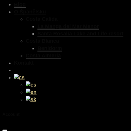
Blog
O Španělsku
Costa Calida
La Manga del Mar Menor
Santa Rosalia Lake and Life resort
Costa Blanca
Benidorm
Costa Almeria
Kontakt
Account