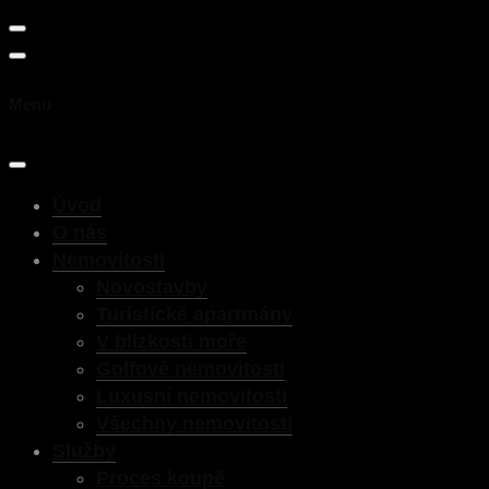
Menu
Úvod
O nás
Nemovitosti
Novostavby
Turistické apartmány
V blízkosti moře
Golfové nemovitosti
Luxusní nemovitosti
Všechny nemovitosti
Služby
Proces koupě