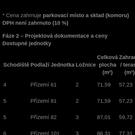
* Cena zahrnuje
parkovací místo a sklad (komoru)
DPH není zahrnuto (10 %)
Fáze 2 – Projektová dokumentace a ceny
Dostupné jednotky
Celková
Zahra
Schodiště
Podlaží
Jednotka
Ložnice
plocha
/ tera
(m²)
(m²)
4
Přízemí
61
2
71,59
57,23
5
Přízemí
81
2
71,59
57,23
5
Přízemí
82
3
87,01
59,72
6
Přízemí
101
3
86,31
77,31