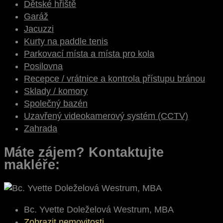
Dětské hřiště
Garáž
Jacuzzi
Kurty na paddle tenis
Parkovací místa a místa pro kola
Posilovna
Recepce / vrátnice a kontrola přístupu bránou
Sklady / komory
Společný bazén
Uzavřený videokamerový systém (CCTV)
Zahrada
Máte zájem? Kontaktujte
makléře:
Bc. Yvette Doleželová Westrum, MBA
Zobrazit nemovitosti