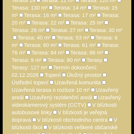
Terasa 19
Terasa: 12 m²
Terasa: 120 m²
Terasa: 130 m²
Terasa: 14 m²
Terasa: 15
m²
Terasa: 16 m²
Terasa: 17 m²
Terasa:
20 m²
Terasa: 22 m²
Terasa: 25 m²
Terasa: 26 m²
Terasa: 27 m²
Terasa: 30 m²
Terasa: 40 m²
Terasa: 53 m²
Terasa: 6
m²
Terasa: 60 m²
Terasa: 61 m²
Terasa:
76 m²
Terasa: 84 m²
Terasa: 86 m²
Terasa: 9 m²
Terasa: 90 m²
Terasy
Terasy: 127 m²
Termín dokončení:
02.12.2026
Topení
Úložný prostor
Ústřední topení
Uzavřená komunita
Uzavřená terasa o rozloze 10 m²
Uzavřený
areál
Uzavřený rezidenční areál
Uzavřený
videokamerový systém (CCTV)
V blízkosti
autobusové linky
V blízkosti je veřejná
doprava
V blízkosti obchodního centra
V
blízkosti škol
V blízkosti veškeré občanské