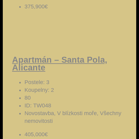
375,900€
Apartmán – Santa Pola,
Alicante
Postele:
3
Koupelny:
2
80
ID:
TW048
Novostavba, V blízkosti moře, Všechny
nemovitosti
405,000€