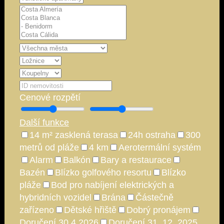
Cenové rozpětí
Další funkce
14 m² zasklená terasa
24h ostraha
300
metrů od pláže
4 km
Aerotermální systém
Alarm
Balkón
Bary a restaurace
Bazén
Blízko golfového resortu
Blízko
pláže
Bod pro nabíjení elektrických a
hybridních vozidel
Brána
Částečně
zařízeno
Dětské hřiště
Dobrý pronájem
Doručení 30.4.2026
Doručení 31. 12. 2025