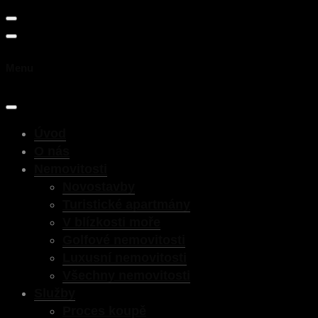
Menu
Úvod
O nás
Nemovitosti
Novostavby
Turistické apartmány
V blízkosti moře
Golfové nemovitosti
Luxusní nemovitosti
Všechny nemovitosti
Služby
Proces koupě