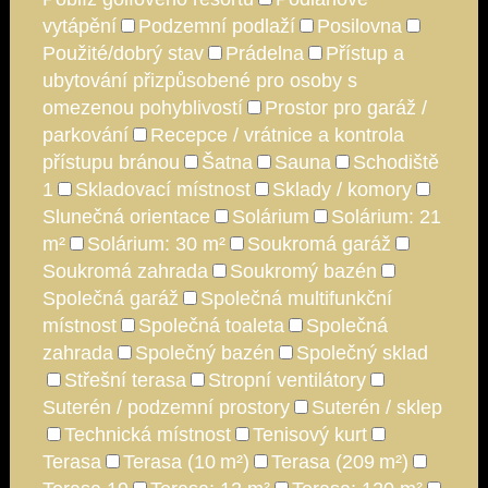
vytápění
Podzemní podlaží
Posilovna
Použité/dobrý stav
Prádelna
Přístup a
ubytování přizpůsobené pro osoby s
omezenou pohyblivostí
Prostor pro garáž /
parkování
Recepce / vrátnice a kontrola
přístupu bránou
Šatna
Sauna
Schodiště
1
Skladovací místnost
Sklady / komory
Slunečná orientace
Solárium
Solárium: 21
m²
Solárium: 30 m²
Soukromá garáž
Soukromá zahrada
Soukromý bazén
Společná garáž
Společná multifunkční
místnost
Společná toaleta
Společná
zahrada
Společný bazén
Společný sklad
Střešní terasa
Stropní ventilátory
Suterén / podzemní prostory
Suterén / sklep
Technická místnost
Tenisový kurt
Terasa
Terasa (10 m²)
Terasa (209 m²)