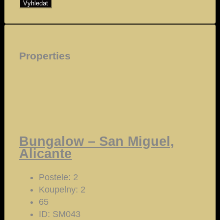
Vyhledat
Properties
Bungalow – San Miguel,
Alicante
Postele:
2
Koupelny:
2
65
ID:
SM043