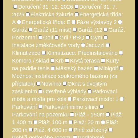
Doručení 31. 12. 2026
Doručení 31. 7.
2026
Elektrická žaluzie
Energetická třída:
A
Energetická třída: E
Fáze výstavby 2
Garáž
Garáž (11 míst)
Garáž (12
Garáž:
Podzemní
Golf
Gril / BBQ
Gym
Instalace změkčovače vody
Jacuzzi
Klimatizace
Klimatizace: Předinstalováno
Komora / sklad
Krb
Krytá terasa
Kurty
na paddle tenis
Městský bazén
Minigolf
Možnost instalace soukromého bazénu (za
příplatek)
Novinka
Okna s dvojitým
zasklením
Otevřené výhledy
Parkovací
místa a místa pro kola
Parkovací místo: 1
Parkování
Parkování mimo silnici
Parkování na pozemku
Pláž - 150m
Pláž:
1 400 m
Pláž: 100 m
Pláž: 20 m
Pláž:
200 m
Pláž: 4 000 m
Plně zařízený
Poblíž golfového resortu
Podlahové