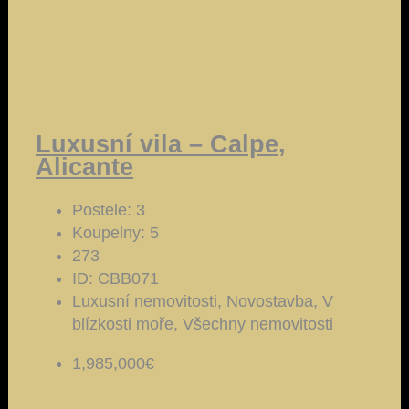
Luxusní vila – Calpe,
Alicante
Postele:
3
Koupelny:
5
273
ID:
CBB071
Luxusní nemovitosti, Novostavba, V
blízkosti moře, Všechny nemovitosti
1,985,000€