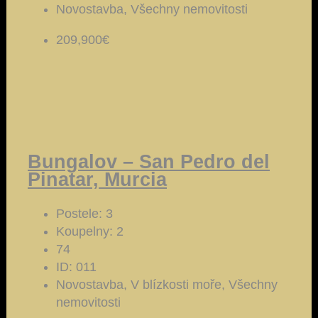
Novostavba, Všechny nemovitosti
209,900€
Bungalov – San Pedro del
Pinatar, Murcia
Postele:
3
Koupelny:
2
74
ID:
011
Novostavba, V blízkosti moře, Všechny
nemovitosti