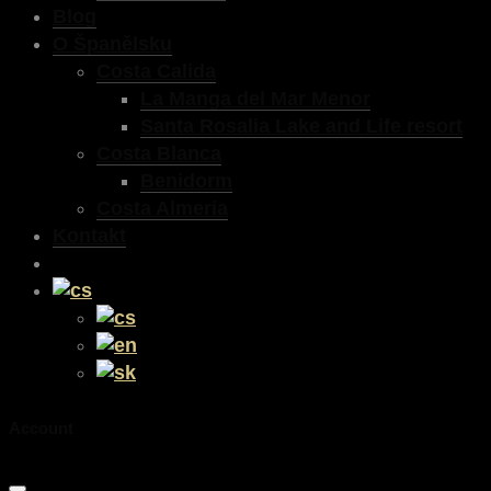
Blog
O Španělsku
Costa Calida
La Manga del Mar Menor
Santa Rosalia Lake and Life resort
Costa Blanca
Benidorm
Costa Almeria
Kontakt
Account